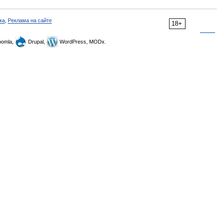
ка
,
Реклама на сайте
18+
omla,
Drupal,
WordPress, MODx.