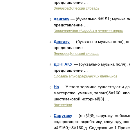
представление …
Этнографический словарь
дэнгаку
— (буквально &#151; музыка п
3
представление …
Энциклопедия «Народы и религии мира»
Дэнгаку
— (буквально музыка поля), я
4
представление …
Этнографический словарь
ДЭНГАКУ
— (буквально музыка поля),
5
представление …
Словарь этнографических терминов
Но
— У этого термина существуют и друг
6
мастерство, умение, талант)&#160; яп
шестивековой историей[3] …
Википедия
Саругаку
— (яп.猿楽, саругаку: «обезья
7
содержащего акробатику, клоунаду, жо
и&#160;т.&#160;д. Содержание 1 Проис