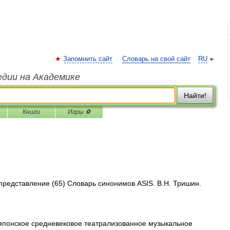
Запомнить сайт
Словарь на свой сайт
RU
едии на Академике
Найти!
Книги
Игры ⚽
 представление (65) Словарь синонимов ASIS. В.Н. Тришин.
 японское средневековое театрализованное музыкальное