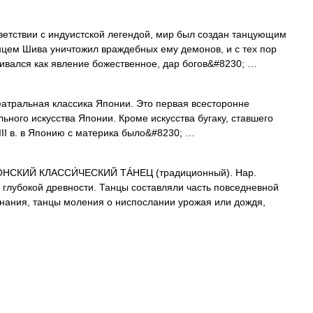
ветствии с индуистской легендой, мир был создан танцующим
цем Шива уничтожил враждебных ему демонов, и с тех пор
ривался как явление божественное, дар богов&#8230; …
еатральная классика Японии. Это первая всесторонне
ьного искусства Японии. Кроме искусства бугаку, ставшего
III в. в Японию с материка было&#8230; …
СКИЙ КЛАССИ́ЧЕСКИЙ ТÁНЕЦ (традиционный). Нар.
в глубокой древности. Танцы составляли часть повседневной
инания, танцы моления о ниспослании урожая или дождя,