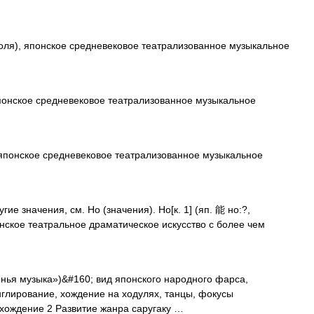
оля), японское средневековое театрализованное музыкальное
понское средневековое театрализованное музыкальное
 японское средневековое театрализованное музыкальное
ие значения, см. Но (значения). Но[к. 1] (яп. 能 но:?,
онское театральное драматическое искусство с более чем
нья музыка»)&#160; вид японского народного фарса,
нглирование, хождение на ходулях, танцы, фокусы
хождение 2 Развитие жанра саругаку …