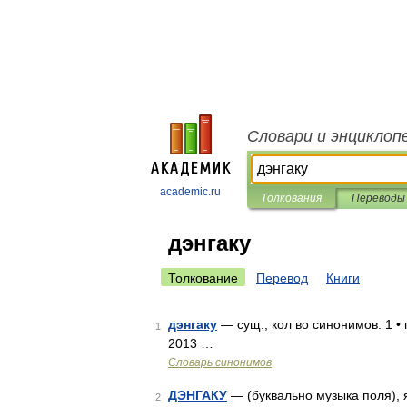
Словари и энциклоп
academic.ru
Толкования
Переводы
дэнгаку
Толкование
Перевод
Книги
дэнгаку
— сущ., кол во синонимов: 1 •
1
2013 …
Словарь синонимов
ДЭНГАКУ
— (буквально музыка поля),
2