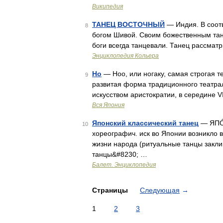
Википедия
ТАНЕЦ ВОСТОЧНЫЙ
— Индия. В соот
8
богом Шивой. Своим божественным тан
боги всегда танцевали. Танец рассмат
Энциклопедия Кольера
Но
— Ноо, или ногаку, самая строгая т
9
развитая форма традиционного театрал
искусством аристократии, в середине V
Вся Япония
Японский классический танец
— ЯПÓН
10
хореографич. иск во Японии возникло 
жизни народа (ритуальные танцы закл
танцы&#8230; …
Балет. Энциклопедия
Страницы
Следующая
→
1
2
3